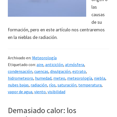
las
causas
de su
formación, pero en este artículo nos centraremos
en la nieblas de radiación.
Archivado en:
Meteorología
Etiquetado con:
aire
,
anticiclón
,
atmósfera
,
condensación
,
cuencas
,
divulgación
,
estrato
,
hidrometeoro
,
humedad
,
meteo
,
meteorología
,
niebla
,
nubes bajas
,
radiación
,
ríos
,
saturación
,
temperatura
,
vapor de agua
,
viento
,
visibilidad
Demasiado calor: los