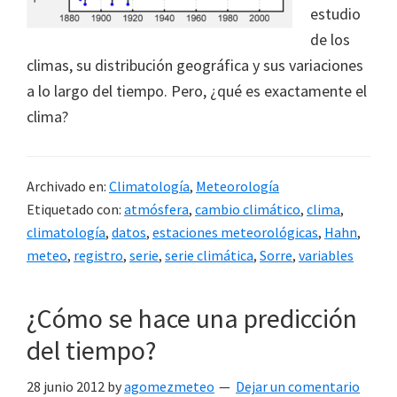
estudio
de los
climas, su distribución geográfica y sus variaciones
a lo largo del tiempo. Pero, ¿qué es exactamente el
clima?
Archivado en:
Climatología
,
Meteorología
Etiquetado con:
atmósfera
,
cambio climático
,
clima
,
climatología
,
datos
,
estaciones meteorológicas
,
Hahn
,
meteo
,
registro
,
serie
,
serie climática
,
Sorre
,
variables
¿Cómo se hace una predicción
del tiempo?
28 junio 2012
by
agomezmeteo
Dejar un comentario