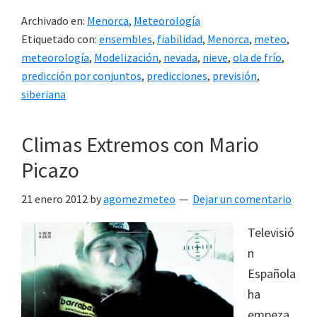
Archivado en:
Menorca
,
Meteorología
Etiquetado con:
ensembles
,
fiabilidad
,
Menorca
,
meteo
,
meteorología
,
Modelización
,
nevada
,
nieve
,
ola de frío
,
predicción por conjuntos
,
predicciones
,
previsión
,
siberiana
Climas Extremos con Mario
Picazo
21 enero 2012
by
agomezmeteo
Dejar un comentario
Televisió
n
Española
ha
empeza