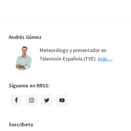
la
la
la
página
página
Footer
Andrés Gómez
Meteorólogo y presentador en
Televisión Española (TVE).
más…
Sígueme en RRSS:
Suscríbete