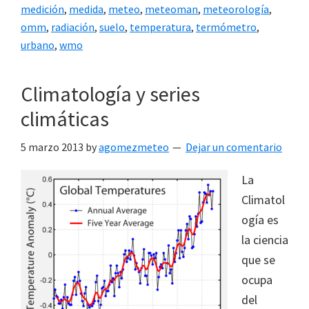
medición
,
medida
,
meteo
,
meteoman
,
meteorología
,
omm
,
radiación
,
suelo
,
temperatura
,
termómetro
,
urbano
,
wmo
Climatología y series
climáticas
5 marzo 2013
by
agomezmeteo
Dejar un comentario
La
Climatol
ogía es
la ciencia
que se
ocupa
del