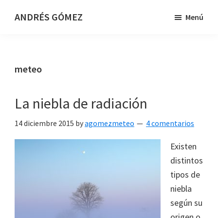
Saltar
Saltar
ANDRÉS GÓMEZ
Menú
al
al
Meteorólogo
contenido
pie
y
principal
de
Presentador
página
meteo
en
TVE
La niebla de radiación
14 diciembre 2015
by
agomezmeteo
4 comentarios
Existen
distintos
tipos de
niebla
según su
origen o