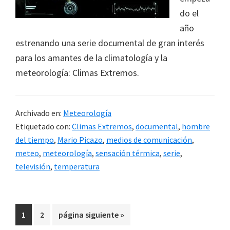
do el
año
estrenando una serie documental de gran interés
para los amantes de la climatología y la
meteorología: Climas Extremos.
Archivado en:
Meteorología
Etiquetado con:
Climas Extremos
,
documental
,
hombre
del tiempo
,
Mario Picazo
,
medios de comunicación
,
meteo
,
meteorología
,
sensación térmica
,
serie
,
televisión
,
temperatura
Ir
Ir
Ir
1
2
página siguiente »
a
a
a