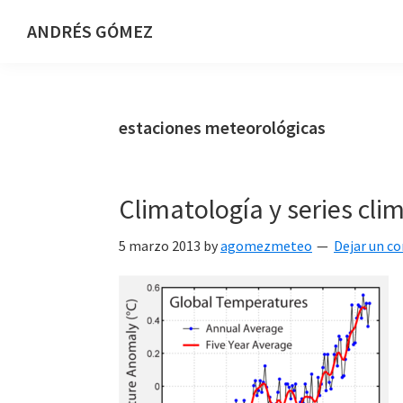
Saltar
Saltar
Saltar
ANDRÉS GÓMEZ
a
al
al
Meteorólogo
la
contenido
pie
y
navegación
principal
de
Presentador
principal
página
estaciones meteorológicas
en
TVE
Climatología y series cli
5 marzo 2013
by
agomezmeteo
Dejar un c