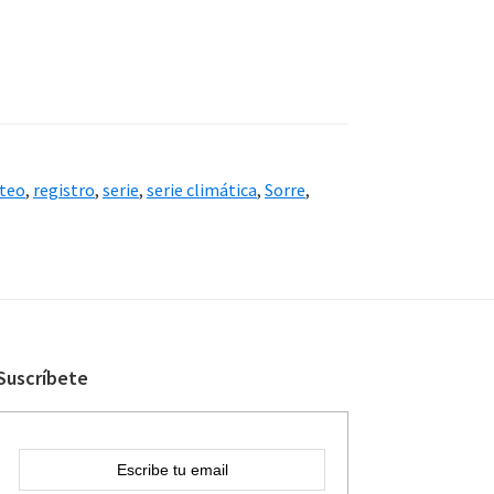
teo
,
registro
,
serie
,
serie climática
,
Sorre
,
Suscríbete