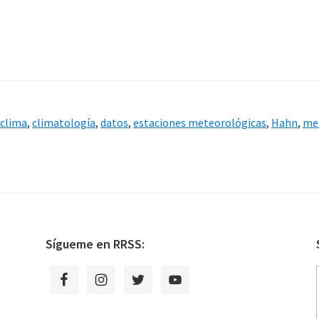
clima
,
climatología
,
datos
,
estaciones meteorológicas
,
Hahn
,
me
Sígueme en RRSS: