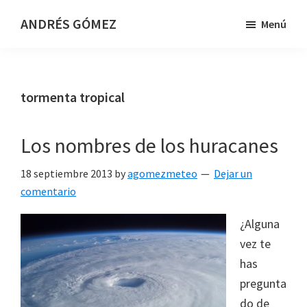
Saltar
Saltar
ANDRÉS GÓMEZ
Menú
al
al
Meteorólogo
contenido
pie
y
principal
de
Presentador
página
tormenta tropical
en
TVE
Los nombres de los huracanes
18 septiembre 2013
by
agomezmeteo
Dejar un
comentario
¿Alguna
vez te
has
pregunta
do de