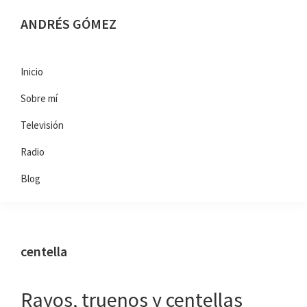
Saltar
Saltar
Saltar
ANDRÉS GÓMEZ
a
al
al
Meteorólogo
la
contenido
pie
y
navegación
principal
de
Inicio
Presentador
principal
página
Sobre mí
en
TVE
Televisión
Radio
Blog
centella
Rayos, truenos y centellas