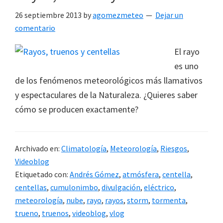
26 septiembre 2013
by
agomezmeteo
Dejar un
comentario
El rayo
es uno
de los fenómenos meteorológicos más llamativos
y espectaculares de la Naturaleza. ¿Quieres saber
cómo se producen exactamente?
Archivado en:
Climatología
,
Meteorología
,
Riesgos
,
Videoblog
Etiquetado con:
Andrés Gómez
,
atmósfera
,
centella
,
centellas
,
cumulonimbo
,
divulgación
,
eléctrico
,
meteorología
,
nube
,
rayo
,
rayos
,
storm
,
tormenta
,
trueno
,
truenos
,
videoblog
,
vlog