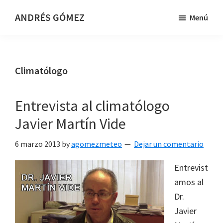
Saltar
Saltar
ANDRÉS GÓMEZ
Menú
al
al
Meteorólogo
contenido
pie
y
principal
de
Presentador
página
Climatólogo
en
TVE
Entrevista al climatólogo
Javier Martín Vide
6 marzo 2013
by
agomezmeteo
Dejar un comentario
Entrevist
amos al
Dr.
Javier