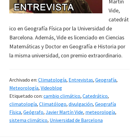
Martín
Vide,
catedrát
ico en Geografía Física por la Universidad de
Barcelona. Además, Vide es licenciado en Ciencias
Matemáticas y Doctor en Geografía e Historia por
la misma universidad, con premio extraordinario.
Archivado en:
Climatología
,
Entrevistas
,
Geografía
,
Meteorología
,
Videoblog
Etiquetado con:
cambio climático
,
Catedrático
,
climatología
,
Climatólogo
,
divulgación
,
Geografía
Física
,
Geógrafo
,
Javier Martín Vide
,
meteorología
,
sistema climático
,
Universidad de Barcelona